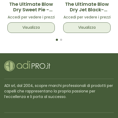
The Ultimate Blow
The Ultimate Blow
Dry Sweet Pie -
Dry Jet Black-
Spazzola
Spazzola
Accedi per vedere i prezzi
Accedi per vedere i prezzi
volumizzante per
volumizzante per
asciugatura Verde
asciugatura Nera
Visualizza
Visualizza
Acqua
ADI srl, dal 2004, scopre marchi professionali di prodotti per
capelli che rappresentano la propria passione per
l’eccellenza e li porta al successo.