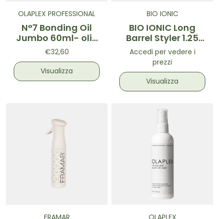
OLAPLEX PROFESSIONAL
BIO IONIC
N°7 Bonding Oil
BIO IONIC Long
Jumbo 60ml- olio
Barrel Styler 1.25
di riparazione
Inch
€32,60
Accedi per vedere i
lucidante
prezzi
Visualizza
Visualizza
FRAMAR
OLAPLEX