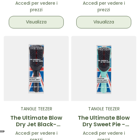
Spazzola
Large Half Paddle
Accedi per vedere i
Accedi per vedere i
volumizzante per
- Spazzola per
prezzi
prezzi
asciugatura Lilla
styling capelli
Visualizza
Visualizza
TANGLE TEEZER
TANGLE TEEZER
The Ultimate Blow
The Ultimate Blow
Dry Jet Black-
Dry Sweet Pie -
Spazzola
Spazzola
Accedi per vedere i
Accedi per vedere i
volumizzante per
volumizzante per