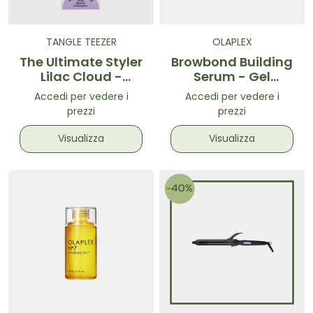
TANGLE TEEZER
OLAPLEX
The Ultimate Styler
Browbond Building
Lilac Cloud -
Serum - Gel
Spazzola styling
sopracciglia
Accedi per vedere i
Accedi per vedere i
Lilla
prezzi
prezzi
Visualizza
Visualizza