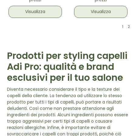
prezzi
prezzi
asciugatura Nera
asciugatura Verde
Acqua
Visualizza
Visualizza
1
2
Prodotti per styling capelli
Adi Pro: qualità e brand
esclusivi per il tuo salone
Diventa necessario considerare il tipo e la texture dei
capelli della cliente. La tendenza ad utilizzare lo stesso
prodotto per tutti i tipi di capelli, può portare a risultati
deludenti. Così come non prestare attenzione agli
ingredienti dei prodotti. Alcuni ingredienti possono essere
troppo aggressivi per certi tipi di capelli o causare
reazioni allergiche. Infine, è importante evitare di
sovraccaricare i capelli con troppi prodotti, poiché ciò