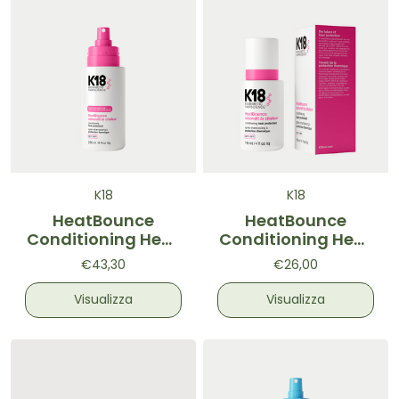
K18
K18
HeatBounce
HeatBounce
Conditioning Heat
Conditioning Heat
Protectant -
Protectant -
€43,30
€26,00
Termoprotettore
Termoprotettore
Leave-in 236ml
Leave-in 118ml
Visualizza
Visualizza