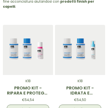
fine acconciatura aiutandosi con
prodotti finish per
capelli
.
K18
K18
PROMO KIT -
PROMO KIT -
RIPARA E PROTEGGI
IDRATA E
-20%
VOLUMIZZA -20%
€54,54
€54,50