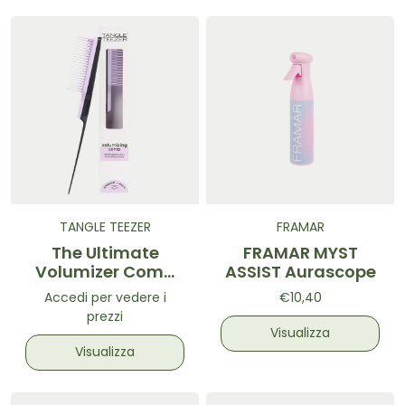
TANGLE TEEZER
FRAMAR
The Ultimate
FRAMAR MYST
Volumizer Comb
ASSIST Aurascope
Black & Lilac -
Accedi per vedere i
€10,40
Pettine per capelli
prezzi
Nero & Lilla
Visualizza
Visualizza