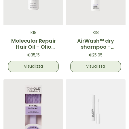
K18
K18
Molecular Repair
AirWash™ dry
Hair Oil - Olio
shampoo -
riparatore per
Shampoo secco
€35,15
€25,95
capelli 30ml
purificante
Visualizza
Visualizza