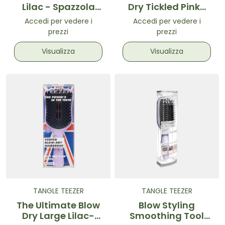
Lilac - Spazzola
Dry Tickled Pink-
districante Rosa
Spazzola
Accedi per vedere i
Accedi per vedere i
volumizzante per
prezzi
prezzi
asciugatura Rosa
Visualizza
Visualizza
TANGLE TEEZER
TANGLE TEEZER
The Ultimate Blow
Blow Styling
Dry Large Lilac-
Smoothing Tool