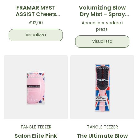
FRAMAR MYST
Volumizing Blow
ASSIST Cheers
Dry Mist - Spray
Haters
volumizzante
€12,00
Accedi per vedere i
prezzi
Visualizza
Visualizza
TANGLE TEEZER
TANGLE TEEZER
Salon Elite Pink
The Ultimate Blow