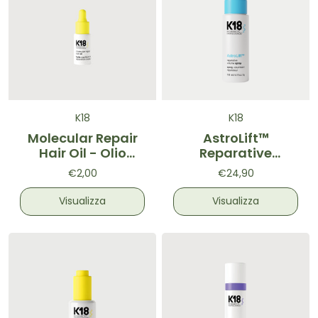
K18
K18
Molecular Repair
AstroLift™
Hair Oil - Olio
Reparative
riparatore 4ml
Volume Spray -
€2,00
€24,90
Spray
volumizzante
Visualizza
Visualizza
118ml