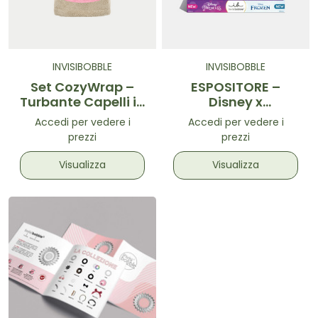
INVISIBOBBLE
INVISIBOBBLE
Set CozyWrap –
ESPOSITORE –
Turbante Capelli in
Disney x
Microfibra Beige
Invisibobble
Accedi per vedere i
Accedi per vedere i
prezzi
prezzi
Visualizza
Visualizza