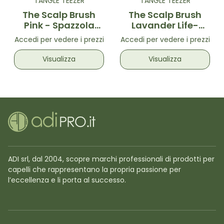
TANGLE TEEZER
TANGLE TEEZER
The Scalp Brush
The Scalp Brush
Pink - Spazzola
Lavander Life-
esfoliante per la
Spazzola
Accedi per vedere i prezzi
Accedi per vedere i prezzi
cute Rosa
esfoliante per la
cute Lilla
Visualizza
Visualizza
ADI srl, dal 2004, scopre marchi professionali di prodotti per
capelli che rappresentano la propria passione per
l’eccellenza e li porta al successo.