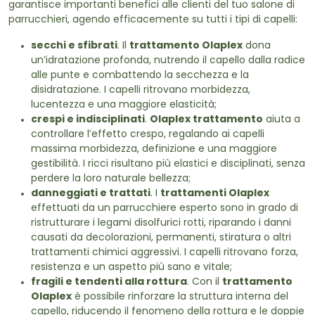
garantisce importanti benefici alle clienti del tuo salone di
parrucchieri, agendo efficacemente su tutti i tipi di capelli:
secchi e sfibrati
. Il
trattamento Olaplex
dona
un’idratazione profonda, nutrendo il capello dalla radice
alle punte e combattendo la secchezza e la
disidratazione. I capelli ritrovano morbidezza,
lucentezza e una maggiore elasticità;
crespi e indisciplinati
.
Olaplex trattamento
aiuta a
controllare l’effetto crespo, regalando ai capelli
massima morbidezza, definizione e una maggiore
gestibilità. I ricci risultano più elastici e disciplinati, senza
perdere la loro naturale bellezza;
danneggiati e trattati
. I
trattamenti Olaplex
effettuati da un parrucchiere esperto sono in grado di
ristrutturare i legami disolfurici rotti, riparando i danni
causati da decolorazioni, permanenti, stiratura o altri
trattamenti chimici aggressivi. I capelli ritrovano forza,
resistenza e un aspetto più sano e vitale;
fragili e tendenti alla rottura
. Con il
trattamento
Olaplex
è possibile rinforzare la struttura interna del
capello, riducendo il fenomeno della rottura e le doppie