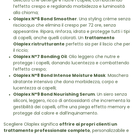
delicato che deterge e nutre i capelli, combattendo
l’effetto crespo e regalando morbidezza e luminosità
alla chioma;
Olaplex N°6 Bond Smoother
. Una styling crème senza
risciacquo che elimina il crespo per 72 ore, senza
appesantire. Ripara, rinforza, idrata e protegge tutti i tipi
di capelli, anche quelli colorati. Un
trattamento
Olaplex
ristrutturante
perfetto sia per il liscio che per
il riccio;
Olaplex N°7 Bonding Oil
. Olio leggero che nutre e
protegge i capelli, donando lucentezza e combattendo
l’effetto crespo;
Olaplex N°8 Bond Intense Moisture Mask
. Maschera
idratante intensiva che dona morbidezza, corpo e
lucentezza ai capelli;
Olaplex N°9 Bond Nourishing Serum
. Un siero senza
siliconi, leggero, ricco di antiossidanti che incrementa la
gestibilità dei capelli, offre una piega effetto memory e
protegge dal calore e dall’inquinamento.
Scegliere Olaplex significa
offrire ai propri clienti un
trattamento professionale completo
, personalizzabile e