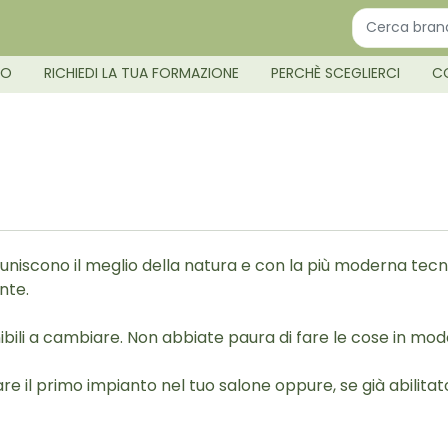
MO
RICHIEDI LA TUA FORMAZIONE
PERCHÈ SCEGLIERCI
C
niscono il meglio della natura e con la più moderna tec
nte.
ili a cambiare. Non abbiate paura di fare le cose in mod
re il primo impianto nel tuo salone oppure, se già abilitat