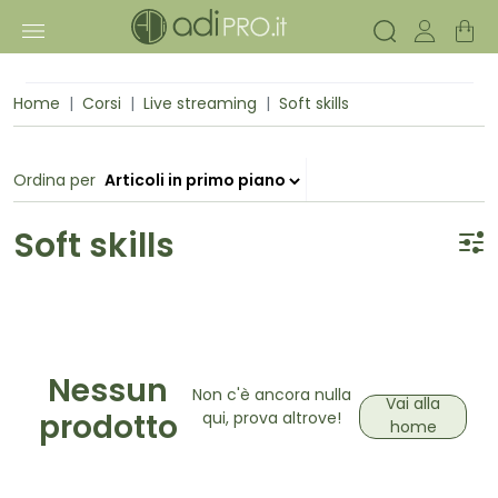
Home
Corsi
Live streaming
Soft skills
Ordina per
Soft skills
Nessun
Non c'è ancora nulla
Vai alla
qui, prova altrove!
prodotto
home