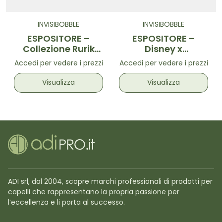
INVISIBOBBLE
INVISIBOBBLE
ESPOSITORE –
ESPOSITORE –
Collezione Rurik
Disney x
Gislason
Invisibobble
Accedi per vedere i prezzi
Accedi per vedere i prezzi
Visualizza
Visualizza
ADI srl, dal 2004, scopre marchi professionali di prodotti per
capelli che rappresentano la propria passione per
l’eccellenza e li porta al successo.