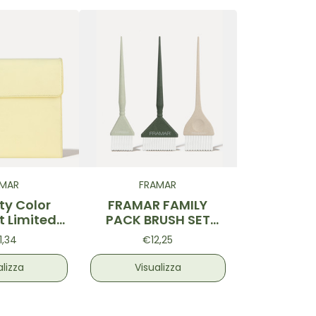
AMAR
FRAMAR
ty Color
FRAMAR FAMILY
t Limited
PACK BRUSH SET
Set pennelli
Neutral Sage
1,34
€12,25
sionali
 limitata
alizza
Visualizza