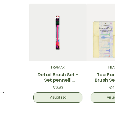
FRAMAR
FR
Detail Brush Set -
Tea Par
Set pennelli
Brush Se
professionali Nero &
Edition - 
€6,83
€4
Rosa 2pz.
profes
edizione
Visualizza
Visu