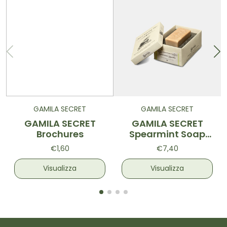
GAMILA SECRET
GAMILA SECRET
GAMILA SECRET
GAMILA SECRET
Brochures
Spearmint Soap
Mini 30g
€1,60
€7,40
Visualizza
Visualizza