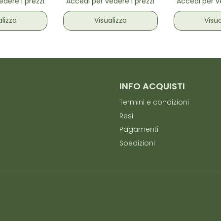
edere i prezzi
Accedi per vedere i prezzi
Accedi per ve
alizza
Visualizza
Visua
INFO ACQUISTI
Termini e condizioni
Resi
Pagamenti
Spedizioni