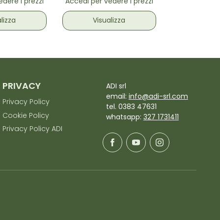
dere i prezzi
Accedi per vedere i prezzi
lizza
Visualizza
PRIVACY
ADI srl
email:
info@adi-srl.com
Privacy Policy
tel. 0383 47631
Cookie Policy
whatsapp:
327 1731411
Privacy Policy ADI