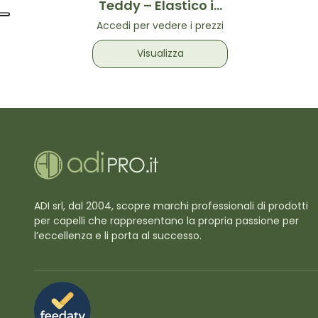
Teddy – Elastico in
tessuto con spirale
Accedi per vedere i prezzi
interna
Visualizza
ADI srl, dal 2004, scopre marchi professionali di prodotti
per capelli che rappresentano la propria passione per
l’eccellenza e li porta al successo.