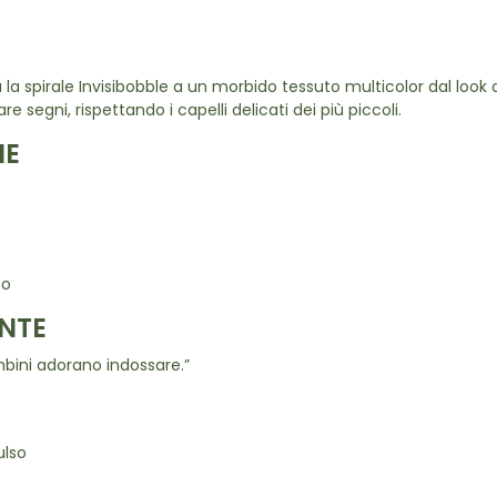
 spirale Invisibobble a un morbido tessuto multicolor dal look a
e segni, rispettando i capelli delicati dei più piccoli.
NE
so
NTE
mbini adorano indossare.”
ulso