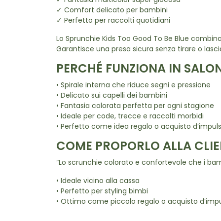
✓ Fantasia multicolor super giocosa
✓ Comfort delicato per bambini
✓ Perfetto per raccolti quotidiani
Lo Sprunchie Kids Too Good To Be Blue combina la
Garantisce una presa sicura senza tirare o lasciar
PERCHÉ FUNZIONA IN SALO
• Spirale interna che riduce segni e pressione
• Delicato sui capelli dei bambini
• Fantasia colorata perfetta per ogni stagione
• Ideale per code, trecce e raccolti morbidi
• Perfetto come idea regalo o acquisto d’impul
COME PROPORLO ALLA CLIE
“Lo scrunchie colorato e confortevole che i ba
• Ideale vicino alla cassa
• Perfetto per styling bimbi
• Ottimo come piccolo regalo o acquisto d’imp