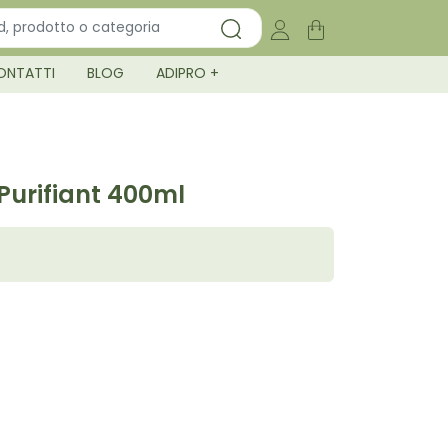
ONTATTI
BLOG
ADIPRO +
urifiant 400ml