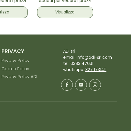
dere i prezzi
Accedi per vedere i prezzi
lizza
Visualizza
PRIVACY
ADI srl
email:
info@adi-srl.com
Privacy Policy
tel. 0383 47631
Cookie Policy
whatsapp:
327 1731411
Privacy Policy ADI