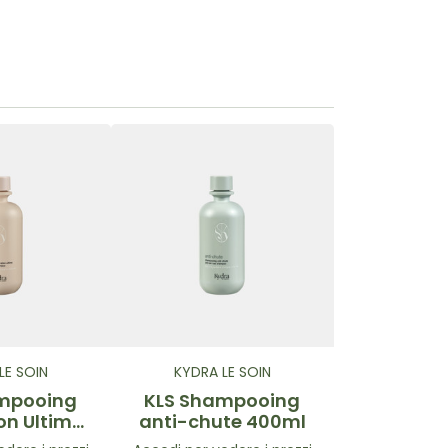
LE SOIN
KYDRA LE SOIN
mpooing
KLS Shampooing
on Ultime
anti-chute 400ml
0ml