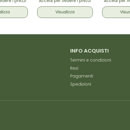
edere i prezzi
Accedi per vedere i prezzi
Accedi per ve
alizza
Visualizza
Visua
INFO ACQUISTI
Termini e condizioni
Resi
Pagamenti
Spedizioni