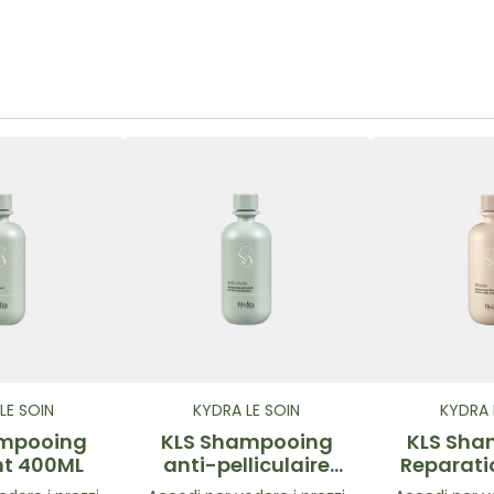
LE SOIN
KYDRA LE SOIN
KYDRA 
ampooing
KLS Shampooing
KLS Sha
nt 400ML
anti-pelliculaire
Reparati
400ML
40