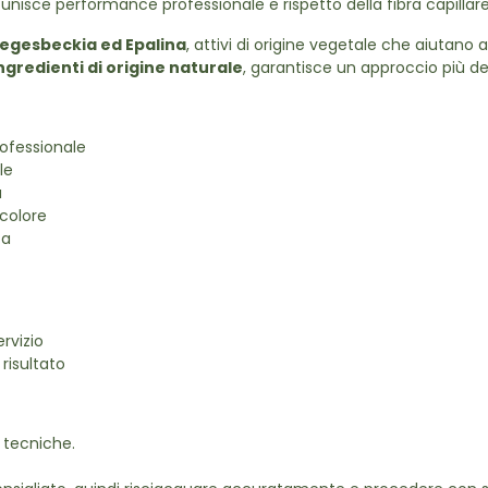
isce performance professionale e rispetto della fibra capillare
Siegesbeckia ed Epalina
, attivi di origine vegetale che aiutano
ingredienti di origine naturale
, garantisce un approccio più d
ofessionale
le
a
 colore
ta
rvizio
risultato
 tecniche.