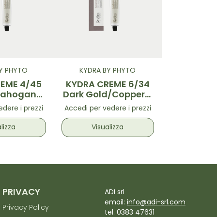
Y PHYTO
KYDRA BY PHYTO
EME 4/45
KYDRA CREME 6/34
Mahogany
Dark Gold/CopperBl
60ml
60ml
dere i prezzi
Accedi per vedere i prezzi
lizza
Visualizza
PRIVACY
ADI srl
email:
info@adi-srl.com
Privacy Policy
tel. 0383 47631