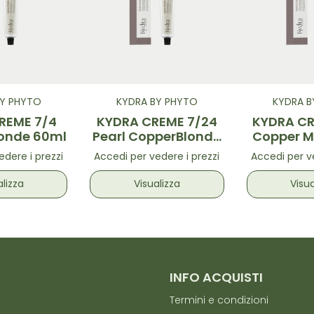
BY PHYTO
KYDRA BY PHYTO
KYDRA B
REME 7/4
KYDRA CREME 7/24
KYDRA CR
londe 60ml
Pearl CopperBlonde
Copper 
60ML
Br 
edere i prezzi
Accedi per vedere i prezzi
Accedi per ve
alizza
Visualizza
Visua
INFO ACQUISTI
Termini e condizioni