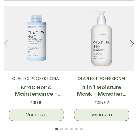
OLAPLEX PROFESSIONAL
OLAPLEX PROFESSIONAL
N°4C Bond
4 in 1 Moisture
Maintenance -
Mask - Maschera
Shampoo
idratante
€19,15
€35,62
Purificante
Visualizza
Visualizza