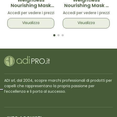
Weightless
Weightless
Nourishing Mask
Nourishing Mask -
370ml - Maschera
Maschera
Accedi per vedere i prezzi
Accedi per vedere i prezzi
nutriente leggera
nutriente leggera
Visualizza
Visualizza
ADI srl, dal 2004, scopre marchi professionali di prodotti per
capelli che rappresentano la propria passione per
l’eccellenza e li porta al successo.