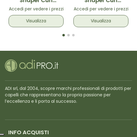
Shaper Curl
Shaper Curl
Shampoo-
Conditioner -
Accedi per vedere i prezzi
Accedi per vedere i prezzi
Shampoo per
Balsamo per
capellli ricci 1L
capelli ricci 250ml
Visualizza
Visualizza
ADI srl, dal 2004, scopre marchi professionali di prodotti per
capelli che rappresentano la propria passione per
l’eccellenza e li porta al successo.
INFO ACQUISTI