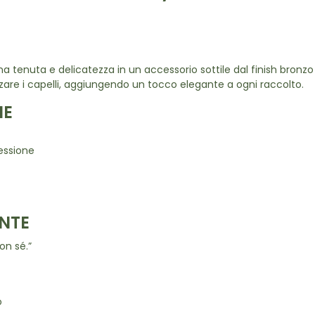
na tenuta e delicatezza in un accessorio sottile dal finish bronzo
zare i capelli, aggiungendo un tocco elegante a ogni raccolto.
NE
essione
NTE
on sé.”
o