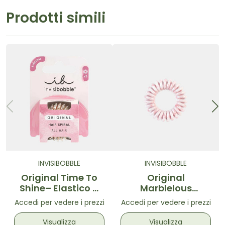
Prodotti simili
INVISIBOBBLE
INVISIBOBBLE
Original Time To
Original
Shine– Elastico a
Marblelous
spirale Bronzo
Pinkerbell– Elastico
Accedi per vedere i prezzi
Accedi per vedere i prezzi
luminoso
a spirale Rosa
Brillantinato
Visualizza
Visualizza