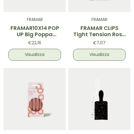
FRAMAR
FRAMAR
FRAMAR10X14 POP
FRAMAR CLIPS
UP Big Poppa
Tight Tension Rose
Silver250pz
Gold
€22,16
€7,07
Visualizza
Visualizza