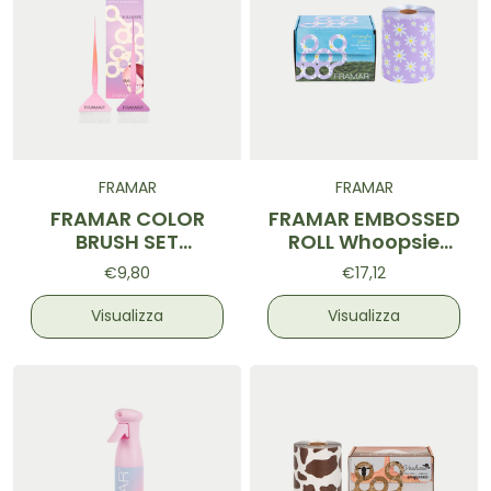
FRAMAR
FRAMAR
FRAMAR COLOR
FRAMAR EMBOSSED
BRUSH SET
ROLL Whoopsie
Aurascope
Daisy 320f
€9,80
€17,12
Visualizza
Visualizza