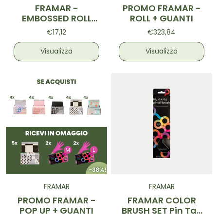
FRAMAR -
PROMO FRAMAR -
EMBOSSED ROLL
ROLL + GUANTI
Extra Dirty 320ft
€17,12
€323,84
Visualizza
Visualizza
FRAMAR
FRAMAR
PROMO FRAMAR -
FRAMAR COLOR
POP UP + GUANTI
BRUSH SET Pin Tail