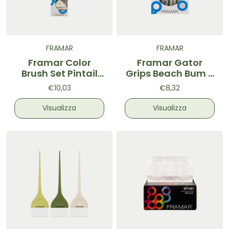
FRAMAR
FRAMAR
Framar Color
Framar Gator
Brush Set Pintail
Grips Beach Bum -
Beach Bum - Set
Mollette per capelli
€10,03
€8,32
Pennelli colore per
per servizio colore
capelli 2pz.
4pz.
Visualizza
Visualizza