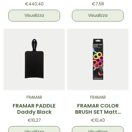
Black 1p
€440,40
€7,58
Visualizza
Visualizza
FRAMAR
FRAMAR
FRAMAR PADDLE
FRAMAR COLOR
Daddy Black
BRUSH SET Matte
Black
€10,27
€10,40