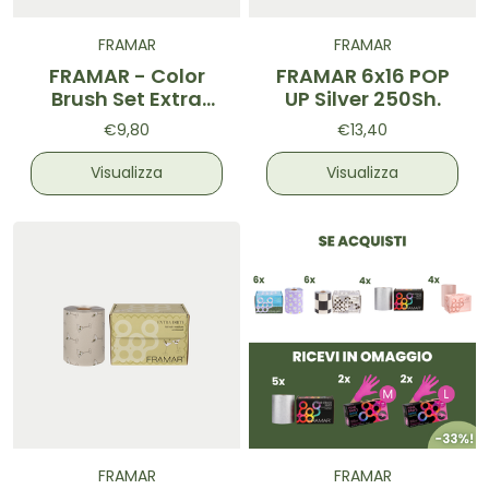
FRAMAR
FRAMAR
FRAMAR - Color
FRAMAR 6x16 POP
Brush Set Extra
UP Silver 250Sh.
Dirty
€9,80
€13,40
Visualizza
Visualizza
FRAMAR
FRAMAR