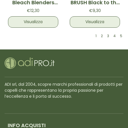
Bleach Blenders
BRUSH Black to the
Spritz
Future
€12,30
€9,30
Visualizza
Visualizza
1
2
3
4
5
ADI srl, dal 2004, scopre marchi professionali di prodotti per
capelli che rappresentano la propria passione per
l’eccellenza e li porta al successo.
INFO ACQUISTI