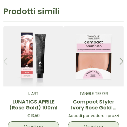
Prodotti simili
I. ART
TANGLE TEEZER
LUNATICS APRILE
Compact Styler
(Rose Gold) 100ml
Ivory Rose Gold -
Spazzola
€13,50
Accedi per vedere i prezzi
districante Oro
Rosa