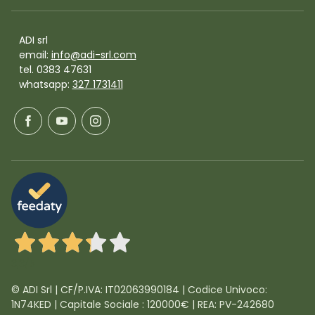
ADI srl
email:
info@adi-srl.com
tel. 0383 47631
whatsapp:
327 1731411
3,3
/5
© ADI Srl | CF/P.IVA: IT02063990184 | Codice Univoco:
1N74KED | Capitale Sociale : 120000€ | REA: PV-242680