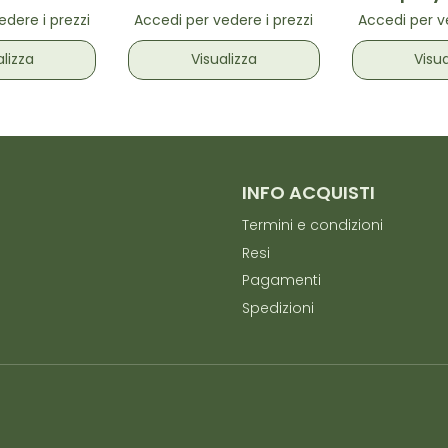
edere i prezzi
Accedi per vedere i prezzi
Accedi per ve
alizza
Visualizza
Visua
INFO ACQUISTI
Termini e condizioni
Resi
Pagamenti
Spedizioni