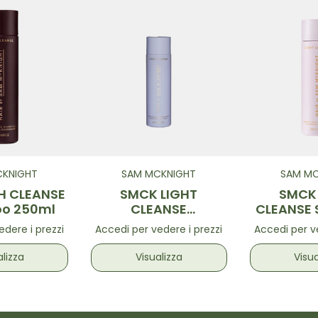
CKNIGHT
SAM MCKNIGHT
SAM MC
H CLEANSE
SMCK LIGHT
SMCK 
o 250ml
CLEANSE
CLEANSE
HAIR&SCALP
25
edere i prezzi
Accedi per vedere i prezzi
Accedi per ve
Shampoo 100ml
alizza
Visualizza
Visua