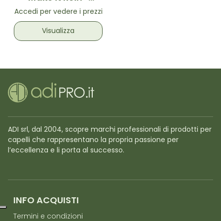
Elastico in tessuto
Accedi per vedere i prezzi
Rosso con spirale
interna
Visualizza
ADI srl, dal 2004, scopre marchi professionali di prodotti per
capelli che rappresentano la propria passione per
l’eccellenza e li porta al successo.
INFO ACQUISTI
Termini e condizioni