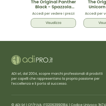
The Original Panther
The Orig
Black - Spazzola
Unicorn
districante Nera
Spazzola 
Accedi per vedere i prezzi
Accedi per v
mini f
uni
Visualizza
Visu
ADI srl, dal 2004, scopre marchi professionali di prodotti
per capelli che rappresentano la propria passione per
l’eccellenza e li porta al successo.
© ADI Srl | CF/P.IVA: IT02063990184 | Codice Univoco: 1N7