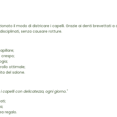
ionato il modo di districare i capelli. Grazie ai denti brevettati a d
 disciplinati, senza causare rotture.
apillare;
il crespo;
ogia;
ollo ottimale;
ita del salone.
i capelli con delicatezza, ogni giorno."
ati;
a;
a regalo.