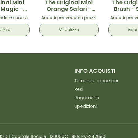
inal Mini
The Original Mini
The Origi
 Magic -
Orange Safari -
Brush - 
districante
Spazzola districante
distr
edere i prezzi
Accedi per vedere i prezzi
Accedi per ve
antasia
fantasia
aran
corni
leopardata
alizza
Visualizza
Visua
arancione
INFO ACQUISTI
Termini e condizioni
Resi
Pagamenti
Spedizioni
4KED | Capitale Sociale : 120000€ | REA: PV-242680