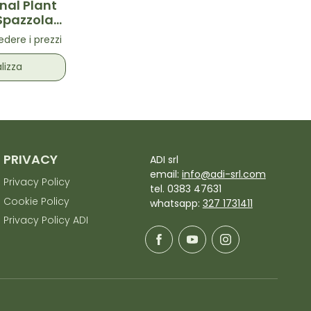
nal Plant
Spazzola
icante
dere i prezzi
cione
lizza
PRIVACY
ADI srl
email:
info@adi-srl.com
Privacy Policy
tel. 0383 47631
Cookie Policy
whatsapp:
327 1731411
Privacy Policy ADI