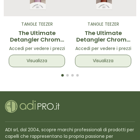
TANGLE TEEZER
TANGLE TEEZER
The Ultimate
The Ultimate
Detangler Chrome
Detangler Chrome
Mauve Copper -
Chocolate Bronze-
Accedi per vedere i prezzi
Accedi per vedere i prezzi
Spazzola
Spazzola
districante Malva
districante
Visualizza
Visualizza
Marrone
ADI srl, dal 2004, scopre marchi professionali di prodotti per
capelli che rappresentano la propria passione per