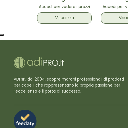
Runway Pink-
Liquoric
Accedi per vedere i prezzi
Accedi per v
Spazzola districante
Spazzola 
Mini Fucsia
Mini
Visualizza
Visu
ADI srl, dal 2004, scopre marchi professionali di prodotti
per capelli che rappresentano la propria passione per
l’eccellenza e li porta al successo.