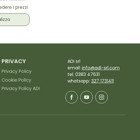
l Pink -
dere i prezzi
istricante
 Rosa
lizza
PRIVACY
ADI srl
email:
info@adi-srl.com
Privacy Policy
tel. 0383 47631
Cookie Policy
whatsapp:
327 1731411
Privacy Policy ADI