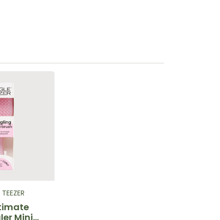
 TEEZER
timate
er Mini