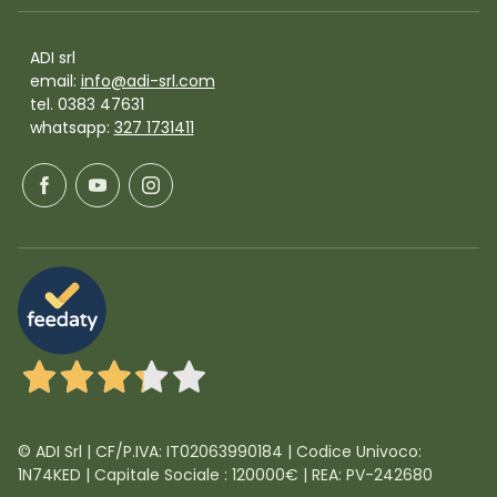
ADI srl
email:
info@adi-srl.com
tel. 0383 47631
whatsapp:
327 1731411
3,3
/5
© ADI Srl | CF/P.IVA: IT02063990184 | Codice Univoco:
1N74KED | Capitale Sociale : 120000€ | REA: PV-242680