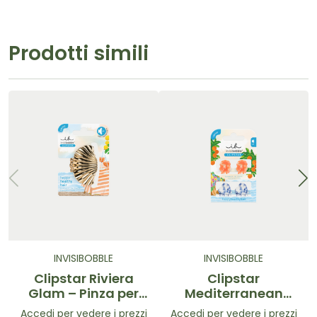
Prodotti simili
INVISIBOBBLE
INVISIBOBBLE
Clipstar Riviera
Clipstar
Glam – Pinza per
Mediterranean
capelli Conchiglia
Minis– Mini pinze
Accedi per vedere i prezzi
Accedi per vedere i prezzi