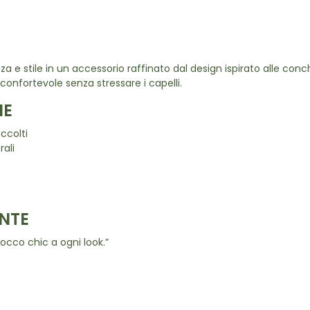
 e stile in un accessorio raffinato dal design ispirato alle conchi
onfortevole senza stressare i capelli.
NE
ccolti
rali
NTE
occo chic a ogni look.”