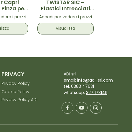
r Capri
TWISTAR SIC –
Clipstar
Pinza per
Elastici Intrecciati
Lover – 
taglia L
Colorati 3 pz
capelli 
dere i prezzi
Accedi per vedere i prezzi
Accedi per ve
lizza
Visualizza
Visua
PRIVACY
ADI srl
email:
info@adi-srl.com
Privacy Policy
tel. 0383 47631
Cookie Policy
whatsapp:
327 1731411
Privacy Policy ADI