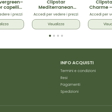
Evergreen–
Clipstar
Clipsta
r capelli
Mediterranean
Charme – 
taglia M
Minis– Mini pinze per
capelli 
edere i prezzi
Accedi per vedere i prezzi
Accedi per ve
capelli 4 pz
alizza
Visualizza
Visua
INFO ACQUISTI
Termini e condizioni
Resi
Pagamenti
Spedizioni