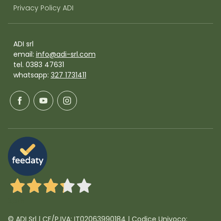
Privacy Policy ADI
ADI srl
email:
info@adi-srl.com
tel. 0383 47631
whatsapp:
327 1731411
3,3
/5
© ADI Srl | CF/P.IVA: IT02063990184 | Codice Univoco: