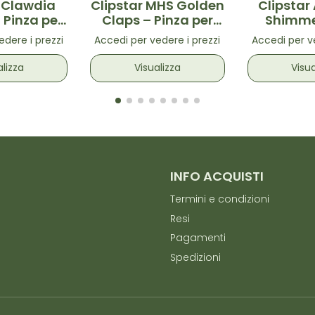
r Clawdia
Clipstar MHS Golden
Clipstar 
 Pinza per
Claps – Pinza per
Shimmer
i Bianca
capelli Oro 1pz
pinze pe
edere i prezzi
Accedi per vedere i prezzi
Accedi per ve
taglia
alizza
Visualizza
Visua
INFO ACQUISTI
Termini e condizioni
Resi
Pagamenti
Spedizioni