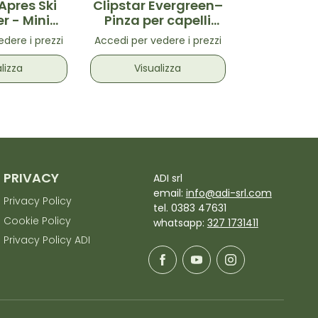
Apres Ski
Clipstar Evergreen–
Clipstar R
 - Mini
Pinza per capelli
Pinza pe
r capelli
Verde taglia M
Rosa tagl
dere i prezzi
Accedi per vedere i prezzi
Accedi per ve
 S 2pz
lizza
Visualizza
Visua
PRIVACY
ADI srl
email:
info@adi-srl.com
Privacy Policy
tel. 0383 47631
Cookie Policy
whatsapp:
327 1731411
Privacy Policy ADI