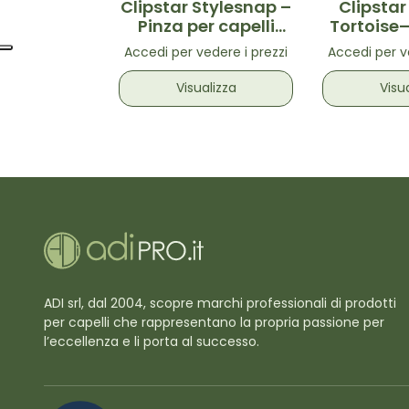
Clipstar Stylesnap –
Clipsta
Pinza per capelli
Tortoise–
taglia M
capell
Accedi per vedere i prezzi
Accedi per v
Visualizza
Visu
ADI srl, dal 2004, scopre marchi professionali di prodotti
per capelli che rappresentano la propria passione per
l’eccellenza e li porta al successo.