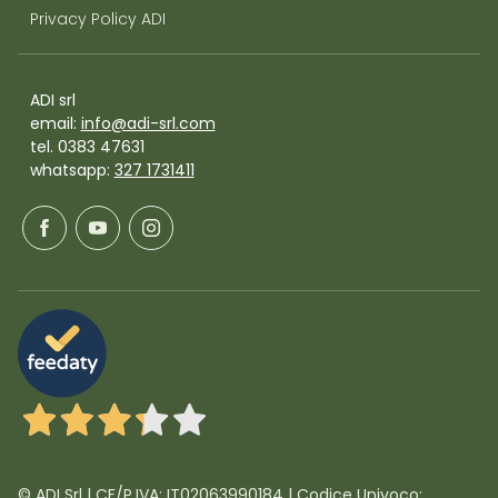
Privacy Policy ADI
ADI srl
email:
info@adi-srl.com
tel. 0383 47631
whatsapp:
327 1731411
3,3
/5
© ADI Srl | CF/P.IVA: IT02063990184 | Codice Univoco: