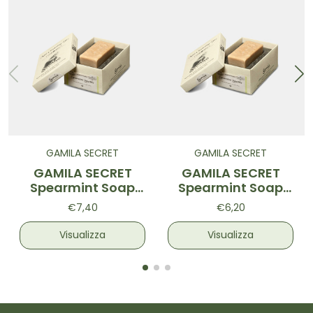
GAMILA SECRET
GAMILA SECRET
GAMILA SECRET
GAMILA SECRET
Spearmint Soap
Spearmint Soap
Mini 30g
115g TESTER
€7,40
€6,20
Visualizza
Visualizza