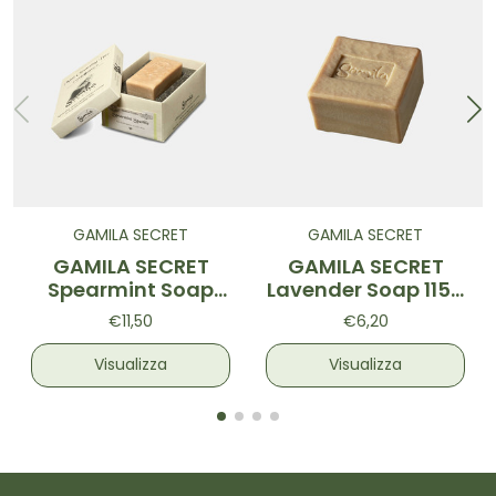
GAMILA SECRET
GAMILA SECRET
GAMILA SECRET
GAMILA SECRET
Spearmint Soap
Lavender Soap 115g
115g
TESTER
€11,50
€6,20
Visualizza
Visualizza