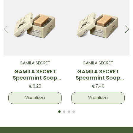
GAMILA SECRET
GAMILA SECRET
GAMILA SECRET
GAMILA SECRET
Spearmint Soap
Spearmint Soap
115g TESTER
Mini 30g
€6,20
€7,40
Visualizza
Visualizza