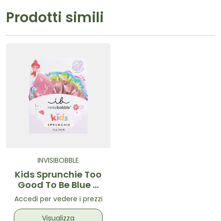
Prodotti simili
INVISIBOBBLE
Kids Sprunchie Too
Good To Be Blue –
Elastico in tessuto
Accedi per vedere i prezzi
con spirale interna
Multicolor
Visualizza