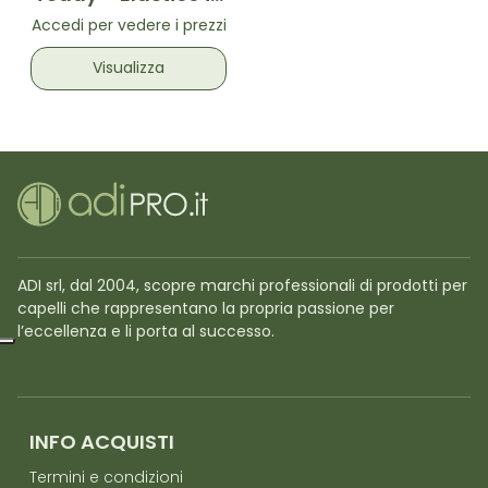
tessuto con spirale
Accedi per vedere i prezzi
interna
Visualizza
ADI srl, dal 2004, scopre marchi professionali di prodotti per
capelli che rappresentano la propria passione per
l’eccellenza e li porta al successo.
INFO ACQUISTI
Termini e condizioni