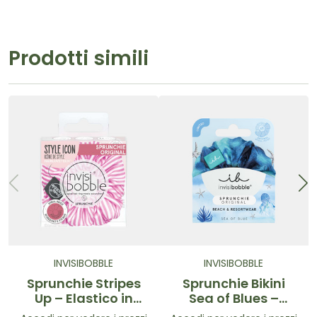
Prodotti simili
INVISIBOBBLE
INVISIBOBBLE
Sprunchie Stripes
Sprunchie Bikini
Up – Elastico in
Sea of Blues –
tessuto con spirale
Elastico in tessuto