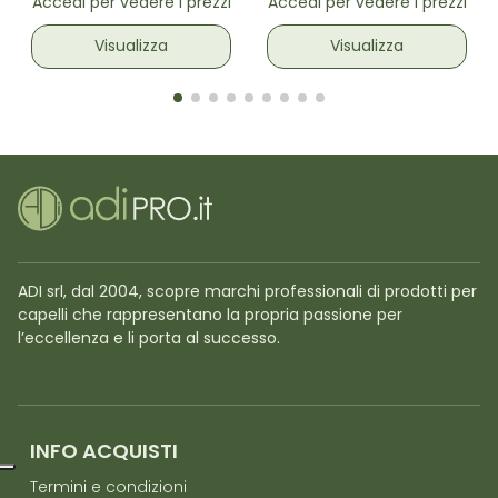
Accedi per vedere i prezzi
Accedi per vedere i prezzi
interna Rosa e
Blu con spirale
Bianco Zebrato
interna
Visualizza
Visualizza
ADI srl, dal 2004, scopre marchi professionali di prodotti per
capelli che rappresentano la propria passione per
l’eccellenza e li porta al successo.
INFO ACQUISTI
Termini e condizioni