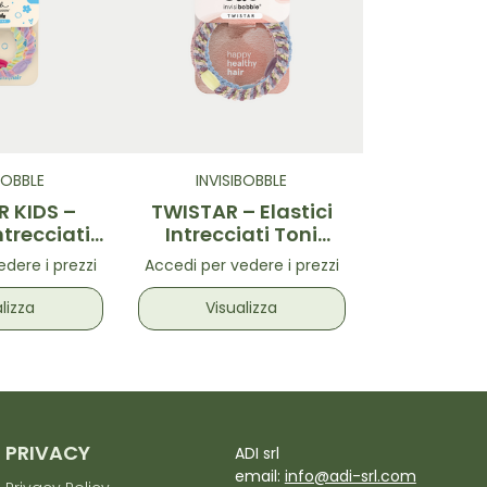
BOBBLE
INVISIBOBBLE
 KIDS –
TWISTAR – Elastici
ntrecciati
Intrecciati Toni
lor 3 pz
Lavanda 3 pz
dere i prezzi
Accedi per vedere i prezzi
lizza
Visualizza
PRIVACY
ADI srl
email:
info@adi-srl.com