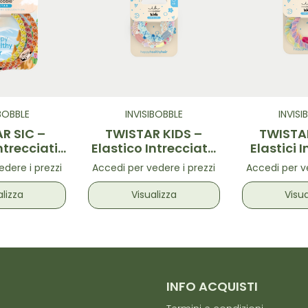
IBOBBLE
INVISIBOBBLE
INVISI
R SIC –
TWISTAR KIDS –
TWISTAR
Intrecciati
Elastico Intrecciato
Elastici I
ti 3 pz
Pom Pom Colorati
Multico
edere i prezzi
Accedi per vedere i prezzi
Accedi per ve
alizza
Visualizza
Visua
INFO ACQUISTI