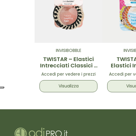
INVISIBOBBLE
INVIS
TWISTAR – Elastici
TWISTA
Intrecciati Classici 3
Elastici 
pz
Colora
Accedi per vedere i prezzi
Accedi per v
Visualizza
Visu