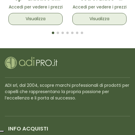
tessuto con spirale
Elastico in tessuto
Accedi per vedere i prezzi
Accedi per vedere i prezzi
interna Rosa e
Blu con spirale
Bianco Zebrato
interna
Visualizza
Visualizza
ADI srl, dal 2004, scopre marchi professionali di prodotti per
capelli che rappresentano la propria passione per
l’eccellenza e li porta al successo.
INFO ACQUISTI