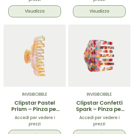
Visualizza
Visualizza
INVISIBOBBLE
INVISIBOBBLE
Clipstar Pastel
Clipstar Confetti
Prism – Pinza per
Spark – Pinza per
capelli
capelli taglia M
Accedi per vedere i
Accedi per vedere i
prezzi
prezzi