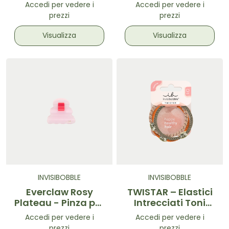
3.0
Accedi per vedere i
Accedi per vedere i
prezzi
prezzi
Visualizza
Visualizza
INVISIBOBBLE
INVISIBOBBLE
Everclaw Rosy
TWISTAR – Elastici
Plateau - Pinza per
Intrecciati Toni
capelli Rosa
Autunnali 3 pz
Accedi per vedere i
Accedi per vedere i
prezzi
prezzi