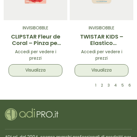
INVISIBOBBLE
INVISIBOBBLE
CLIPSTAR Fleur de
TWISTAR KIDS –
Coral – Pinza per
Elastico
capelli taglia L
Intrecciato Pom
Accedi per vedere i
Accedi per vedere i
Pom Colorati
prezzi
prezzi
Visualizza
Visualizza
1
2
3
4
5
6