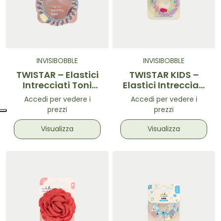
INVISIBOBBLE
INVISIBOBBLE
TWISTAR – Elastici
TWISTAR KIDS –
Intrecciati Toni
Elastici Intrecciati
Lavanda 3 pz
Multicolor 3 pz
Accedi per vedere i
Accedi per vedere i
prezzi
prezzi
Visualizza
Visualizza