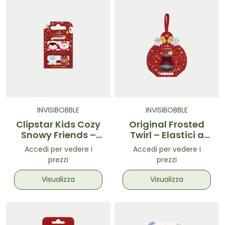
INVISIBOBBLE
INVISIBOBBLE
Clipstar Kids Cozy
Original Frosted
Snowy Friends –
Twirl – Elastici a
Mini pinze per
Spirale Natale 5 pz
Accedi per vedere i
Accedi per vedere i
capelli 4pz
prezzi
prezzi
Visualizza
Visualizza