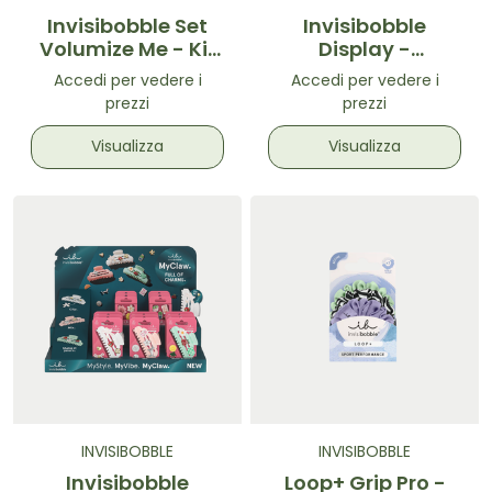
Invisibobble Set
Invisibobble
Volumize Me - Kit
Display -
bigodini 6pz
Wildflower
Accedi per vedere i
Accedi per vedere i
prezzi
prezzi
Visualizza
Visualizza
INVISIBOBBLE
INVISIBOBBLE
Invisibobble
Loop+ Grip Pro -