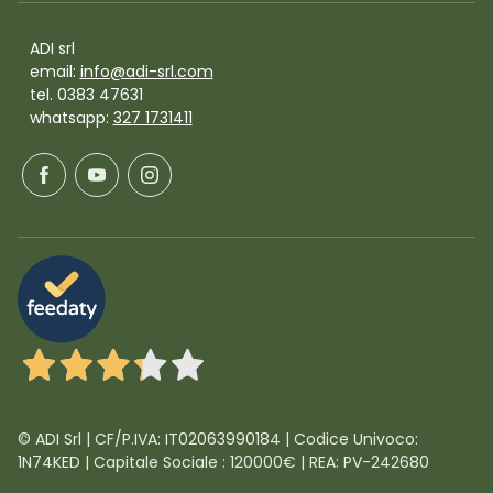
ADI srl
email:
info@adi-srl.com
tel. 0383 47631
whatsapp:
327 1731411
3,3
/5
© ADI Srl | CF/P.IVA: IT02063990184 | Codice Univoco:
1N74KED | Capitale Sociale : 120000€ | REA: PV-242680