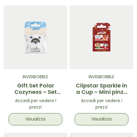
INVISIBOBBLE
INVISIBOBBLE
Gift Set Polar
Clipstar Sparkle in
Cozyness – Set
a Cup – Mini pinze
accessori per
per capelli 4 pz
Accedi per vedere i
Accedi per vedere i
capelli 4 pz
prezzi
prezzi
Visualizza
Visualizza