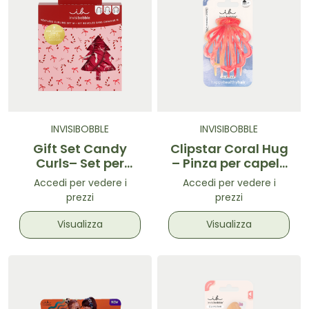
INVISIBOBBLE
INVISIBOBBLE
Gift Set Candy
Clipstar Coral Hug
Curls– Set per
– Pinza per capelli
Onde Morbide
taglia L
Accedi per vedere i
Accedi per vedere i
Natalizio 3 pz
prezzi
prezzi
Visualizza
Visualizza